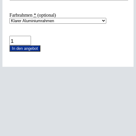
Farbrahmen
*
(optional)
DO300z
quantity
In den angebot