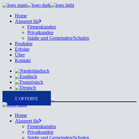
Skip
to
Home
the
Alusport für
content
Firmenkunden
Privatkunden
Städte und Gemeinden/Schulen
Produkte
Erfolge
Über
Kontakt
0
Home
Alusport für
Firmenkunden
Privatkunden
Städte und Gemeinden/Schulen