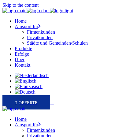
Skip to the content
Home
Alusport für
Firmenkunden
Privatkunden
Städte und Gemeinden/Schulen
Produkte
Erfolge
Über
Kontakt
0
Home
Alusport für
Firmenkunden
Privatkunden