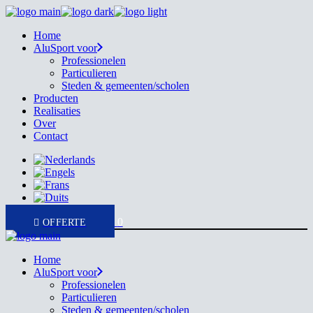
Skip
to
Home
the
AluSport voor
content
Professionelen
Particulieren
Steden & gemeenten/scholen
Producten
Realisaties
Over
Contact
0
Home
AluSport voor
Professionelen
Particulieren
Steden & gemeenten/scholen