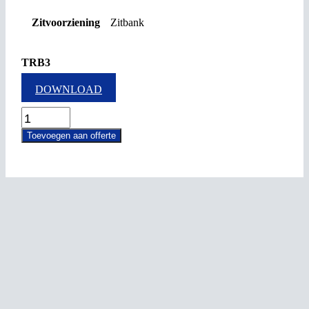
Zitvoorziening
Zitbank
TRB3
DOWNLOAD
TRB3
quantity
Toevoegen aan offerte