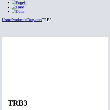
Home
Producten
Dug-outs
TRB3
TRB3