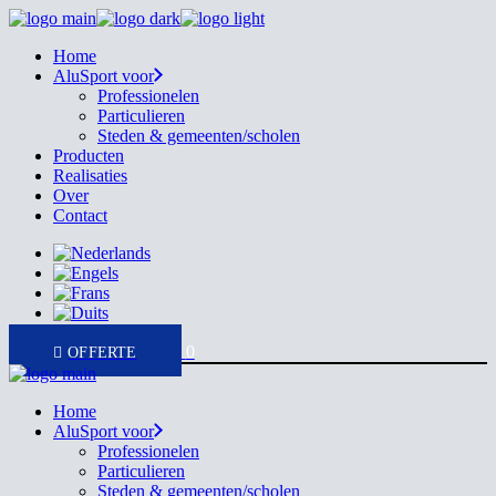
Skip
to
Home
the
AluSport voor
content
Professionelen
Particulieren
Steden & gemeenten/scholen
Producten
Realisaties
Over
Contact
0
Home
AluSport voor
Professionelen
Particulieren
Steden & gemeenten/scholen