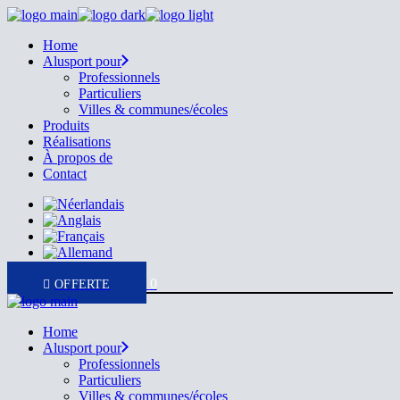
Skip
to
Home
the
Alusport pour
content
Professionnels
Particuliers
Villes & communes/écoles
Produits
Réalisations
À propos de
Contact
0
Home
Alusport pour
Professionnels
Particuliers
Villes & communes/écoles