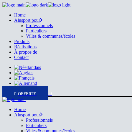
Skip
to
Home
the
Alusport pour
content
Professionnels
Particuliers
Villes & communes/écoles
Produits
Réalisations
À propos de
Contact
0
Home
Alusport pour
Professionnels
Particuliers
Villes & communes/écoles