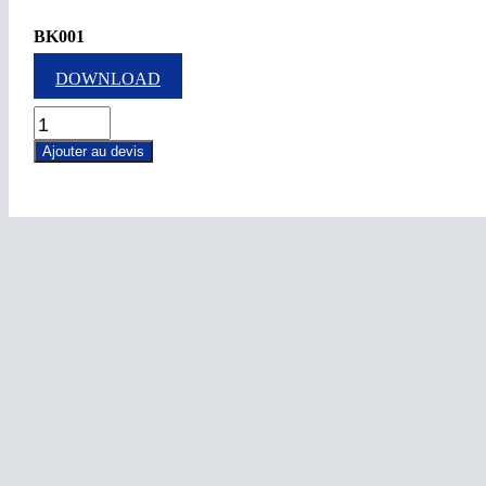
BK001
DOWNLOAD
BK001
quantity
Ajouter au devis
S-360L120